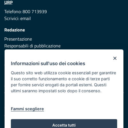
URP
Telefono: 800 713939
Scrivici:
email
Redazione
Presentazione
Responsabili di pubblicazione
×
Protezione civile
Informazioni sull'uso dei cookies
Vai al sito di Protezione Civile Puglia
Questo sito web utilizza cookie essenziali per garantire
Iniziativa finanziata con risorse del POR Puglia 2014/2020 -
il suo corretto funzionamento e cookie di terze parti
Asse XI
per fornire servizi erogati da portali esterni. Questi
ultimi saranno impostati solo dopo il consenso.
Note legali
Cookie e privacy
Fammi scegliere
Atti di notifica
Feed RSS
Accetta tutti