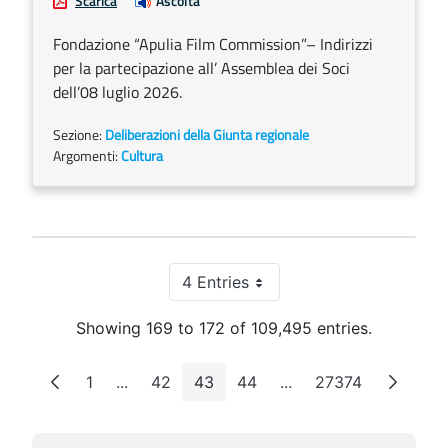
Scarica
Ascolta
Fondazione “Apulia Film Commission”– Indirizzi
per la partecipazione all’ Assemblea dei Soci
dell’08 luglio 2026.
Sezione:
Deliberazioni della Giunta regionale
Argomenti:
Cultura
4 Entries
Per Page
Showing 169 to 172 of 109,495 entries.
1
...
42
43
44
...
27374
Page
Intermediate Pages
Page
Page
Page
Intermediate Pages
Page