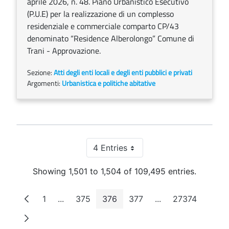
aprile 2026, n. 48. Piano Urbanistico Esecutivo
(P.U.E) per la realizzazione di un complesso
residenziale e commerciale comparto CP/43
denominato “Residence Alberolongo” Comune di
Trani - Approvazione.
Sezione:
Atti degli enti locali e degli enti pubblici e privati
Argomenti:
Urbanistica e politiche abitative
4 Entries
Per Page
Showing 1,501 to 1,504 of 109,495 entries.
1
...
375
376
377
...
27374
Page
Intermediate Pages
Page
Page
Page
Intermediate Page
Page