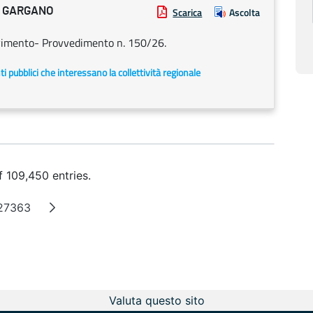
L GARGANO
Scarica
Ascolta
rvimento- Provvedimento n. 150/26.
enti pubblici che interessano la collettività regionale
f 109,450 entries.
27363
rmediate Pages
Page
Valuta questo sito