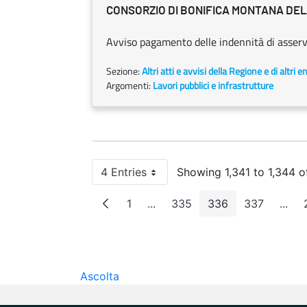
CONSORZIO DI BONIFICA MONTANA DE
Avviso pagamento delle indennità di asse
Sezione:
Altri atti e avvisi della Regione e di altri 
Argomenti:
Lavori pubblici e infrastrutture
4 Entries
Showing 1,341 to 1,344 o
Per Page
1
...
335
336
337
...
Page
Intermediate Pages
Page
Page
Page
Inte
Ascolta