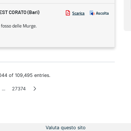
ST CORATO (Bari)
Scarica
Ascolta
 fosso delle Murge.
44 of 109,495 entries.
...
27374
e
Intermediate Pages
Page
Valuta questo sito