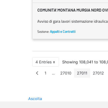
COMUNITA' MONTANA MURGIA NORD OVE
Avviso di gara lavori sistemazione idraulica
Sezione:
Appalti e Contratti
4 Entries
Showing 108,041 to 108,0
Per Page
1
...
27010
27011
27012
Page
Intermediate Pages
Page
Page
Pag
Ascolta