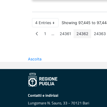
4 Entries
Showing 97,445 to 97,448
Per Page
1
...
24361
24362
24363
Page
Intermediate Pages
Page
Page
Pa
Ascolta
Contatti e indirizzi
Lungomare N. Sauro, 33 - 70121 Bari