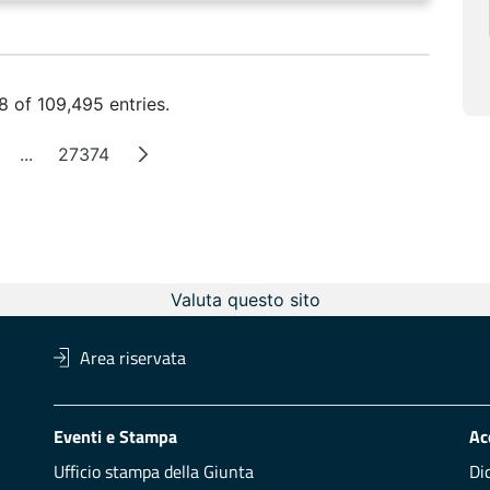
 of 109,495 entries.
...
27374
ge
Intermediate Pages
Page
Valuta questo sito
Area riservata
Eventi e Stampa
Ac
Ufficio stampa della Giunta
Di