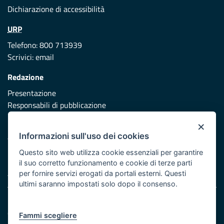
Dichiarazione di accessibilità
URP
Telefono: 800 713939
Scrivici:
email
Redazione
Presentazione
Responsabili di pubblicazione
×
Protezione civile
Informazioni sull'uso dei cookies
Vai al sito di Protezione Civile Puglia
Questo sito web utilizza cookie essenziali per garantire
Iniziativa finanziata con risorse del POR Puglia 2014/2020 -
il suo corretto funzionamento e cookie di terze parti
Asse XI
per fornire servizi erogati da portali esterni. Questi
ultimi saranno impostati solo dopo il consenso.
Note legali
Cookie e privacy
Fammi scegliere