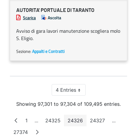
AUTORITA' PORTUALE DI TARANTO
Scarica
Ascolta
Avviso di gara lavori manutenzione scogliera molo
S. Eligio.
Sezione:
Appalti e Contratti
4 Entries
Per Page
Showing 97,301 to 97,304 of 109,495 entries.
1
...
24325
24326
24327
...
Page
Intermediate Pages
Page
Page
Page
Intermedi
27374
Page