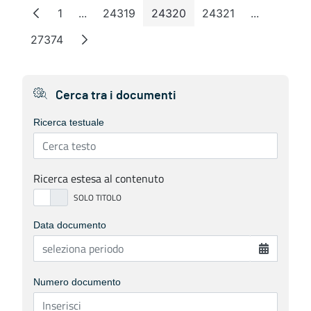
1
...
24319
24320
24321
...
Page
Intermediate Pages
Page
Page
Page
Intermedia
27374
Page
Cerca tra i documenti
Ricerca testuale
Ricerca estesa al contenuto
Data documento
Numero documento