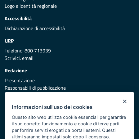
Logo e identità regionale
Accessibilità
Dichiarazione di accessibilità
URP
Telefono: 800 713939
Scrivici:
email
Redazione
Presentazione
Responsabili di pubblicazione
×
Protezione civile
Informazioni sull'uso dei cookies
Vai al sito di Protezione Civile Puglia
Questo sito web utilizza cookie essenziali per garantire
Iniziativa finanziata con risorse del POR Puglia 2014/2020 -
il suo corretto funzionamento e cookie di terze parti
Asse XI
per fornire servizi erogati da portali esterni. Questi
ultimi saranno impostati solo dopo il consenso.