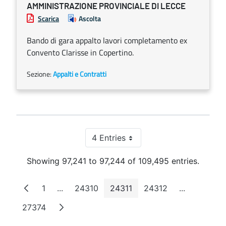
AMMINISTRAZIONE PROVINCIALE DI LECCE
Scarica
Ascolta
Bando di gara appalto lavori completamento ex
Convento Clarisse in Copertino.
Sezione:
Appalti e Contratti
4 Entries
Per Page
Showing 97,241 to 97,244 of 109,495 entries.
1
...
24310
24311
24312
...
Page
Intermediate Pages
Page
Page
Page
Intermedia
27374
Page