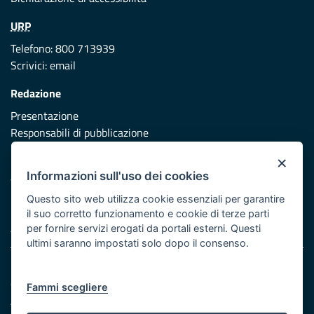
URP
Telefono: 800 713939
Scrivici:
email
Redazione
Presentazione
Responsabili di pubblicazione
×
Protezione civile
Informazioni sull'uso dei cookies
Vai al sito di Protezione Civile Puglia
Questo sito web utilizza cookie essenziali per garantire
Iniziativa finanziata con risorse del POR Puglia 2014/2020 -
il suo corretto funzionamento e cookie di terze parti
Asse XI
per fornire servizi erogati da portali esterni. Questi
ultimi saranno impostati solo dopo il consenso.
Note legali
Cookie e privacy
Fammi scegliere
Atti di notifica