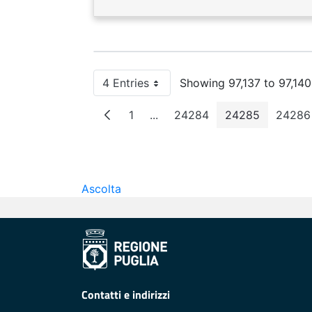
4 Entries
Showing 97,137 to 97,140
Per Page
1
...
24284
24285
24286
Page
Intermediate Pages
Page
Page
Pa
Ascolta
Contatti e indirizzi