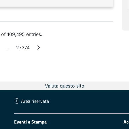
 of 109,495 entries.
...
27374
ge
Intermediate Pages
Page
Valuta questo sito
Area riservata
Eventi e Stampa
Ac