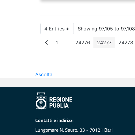
4 Entries
Showing 97,105 to 97,108
Per Page
1
...
24276
24277
24278
Page
Intermediate Pages
Page
Page
Pag
Ascolta
Contatti e indirizzi
Lungomare N. Sauro, 33 - 70121 Bari