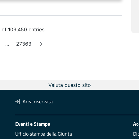
 of 109,450 entries.
...
27363
e
Intermediate Pages
Page
Valuta questo sito
Area riservata
Eventi e Stampa
Ac
Ufficio stampa della Giunta
Di