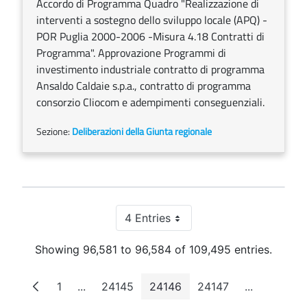
Accordo di Programma Quadro "Realizzazione di
interventi a sostegno dello sviluppo locale (APQ) -
POR Puglia 2000-2006 -Misura 4.18 Contratti di
Programma". Approvazione Programmi di
investimento industriale contratto di programma
Ansaldo Caldaie s.p.a., contratto di programma
consorzio Cliocom e adempimenti conseguenziali.
Sezione:
Deliberazioni della Giunta regionale
4 Entries
Per Page
Showing 96,581 to 96,584 of 109,495 entries.
1
...
24145
24146
24147
...
Page
Intermediate Pages
Page
Page
Page
Intermedia