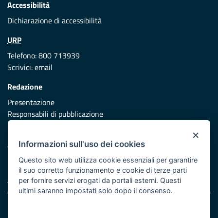
Accessibilità
Dichiarazione di accessibilità
URP
Telefono: 800 713939
Scrivici:
email
Redazione
Presentazione
Responsabili di pubblicazione
×
Protezione civile
Informazioni sull'uso dei cookies
Vai al sito di Protezione Civile Puglia
Questo sito web utilizza cookie essenziali per garantire
Iniziativa finanziata con risorse del POR Puglia 2014/2020 -
il suo corretto funzionamento e cookie di terze parti
Asse XI
per fornire servizi erogati da portali esterni. Questi
ultimi saranno impostati solo dopo il consenso.
Note legali