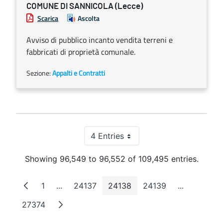
COMUNE DI SANNICOLA (Lecce)
Scarica
Ascolta
Avviso di pubblico incanto vendita terreni e
fabbricati di proprietà comunale.
Sezione:
Appalti e Contratti
4 Entries
Per Page
Showing 96,549 to 96,552 of 109,495 entries.
1
...
24137
24138
24139
...
Page
Intermediate Pages
Page
Page
Page
Intermedia
27374
Page