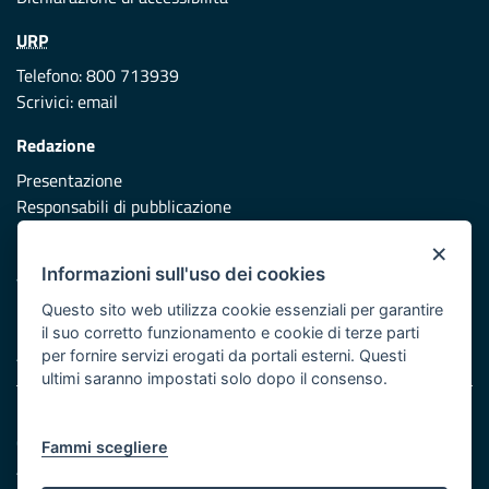
URP
Telefono: 800 713939
Scrivici:
email
Redazione
Presentazione
Responsabili di pubblicazione
×
Protezione civile
Informazioni sull'uso dei cookies
Vai al sito di Protezione Civile Puglia
Questo sito web utilizza cookie essenziali per garantire
Iniziativa finanziata con risorse del POR Puglia 2014/2020 -
il suo corretto funzionamento e cookie di terze parti
Asse XI
per fornire servizi erogati da portali esterni. Questi
ultimi saranno impostati solo dopo il consenso.
Note legali
Cookie e privacy
Fammi scegliere
Atti di notifica