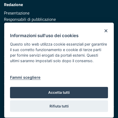
Redazione
Presentazione
Responsabili di pubblicazione
×
Protezione civile
Informazioni sull'uso dei cookies
Vai al sito di Protezione Civile Puglia
Questo sito web utilizza cookie essenziali per garantire
Iniziativa finanziata con risorse del POR Puglia 2014/2020 -
il suo corretto funzionamento e cookie di terze parti
Asse XI
per fornire servizi erogati da portali esterni. Questi
ultimi saranno impostati solo dopo il consenso.
Note legali
Cookie e privacy
Fammi scegliere
Atti di notifica
Feed RSS
Accetta tutti
Servizi Intranet
Rifiuta tutti
© Regione Puglia