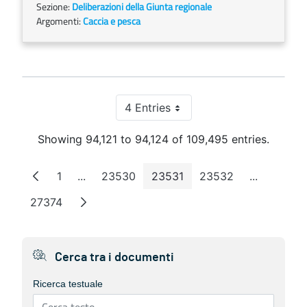
Sezione:
Deliberazioni della Giunta regionale
Argomenti:
Caccia e pesca
4 Entries
Per Page
Showing 94,121 to 94,124 of 109,495 entries.
1
...
23530
23531
23532
...
Page
Intermediate Pages
Page
Page
Page
Intermedi
27374
Page
Cerca tra i documenti
Ricerca testuale