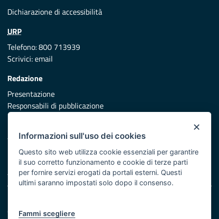
Dichiarazione di accessibilità
URP
Telefono: 800 713939
Scrivici:
email
Redazione
Presentazione
Responsabili di pubblicazione
×
Protezione civile
Informazioni sull'uso dei cookies
Vai al sito di Protezione Civile Puglia
Questo sito web utilizza cookie essenziali per garantire
Iniziativa finanziata con risorse del POR Puglia 2014/2020 -
il suo corretto funzionamento e cookie di terze parti
Asse XI
per fornire servizi erogati da portali esterni. Questi
ultimi saranno impostati solo dopo il consenso.
Note legali
Cookie e privacy
Fammi scegliere