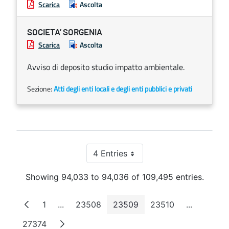
Scarica
Ascolta
SOCIETA’ SORGENIA
Scarica
Ascolta
Avviso di deposito studio impatto ambientale.
Sezione:
Atti degli enti locali e degli enti pubblici e privati
4 Entries
Per Page
Showing 94,033 to 94,036 of 109,495 entries.
1
...
23508
23509
23510
...
Page
Intermediate Pages
Page
Page
Page
Intermedi
27374
Page