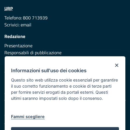
URP
Telefono: 800 713939
Scrivici:
email
Redazione
Presentazione
Responsabili di pubblicazione
×
Protezione civile
Informazioni sull'uso dei cookies
Vai al sito di Protezione Civile Puglia
Questo sito web utilizza cookie essenziali per garantire
Iniziativa finanziata con risorse del POR Puglia 2014/2020 -
il suo corretto funzionamento e cookie di terze parti
Asse XI
per fornire servizi erogati da portali esterni. Questi
ultimi saranno impostati solo dopo il consenso.
Note legali
Cookie e privacy
Fammi scegliere
Atti di notifica
Feed RSS