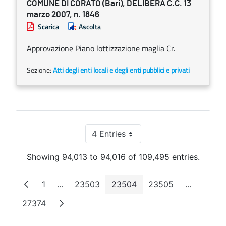
COMUNE DI CORATO (Bari), DELIBERA C.C. 13
marzo 2007, n. 1846
Scarica
Ascolta
Approvazione Piano lottizzazione maglia Cr.
Sezione:
Atti degli enti locali e degli enti pubblici e privati
4 Entries
Per Page
Showing 94,013 to 94,016 of 109,495 entries.
1
...
23503
23504
23505
...
Page
Intermediate Pages
Page
Page
Page
Intermedi
27374
Page