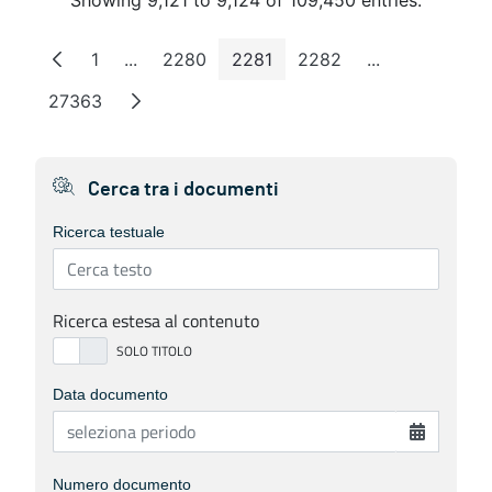
Showing 9,121 to 9,124 of 109,450 entries.
1
...
2280
2281
2282
...
Page
Intermediate Pages
Page
Page
Page
Intermediate 
27363
Page
Cerca tra i documenti
Ricerca testuale
Ricerca estesa al contenuto
Data documento
Numero documento