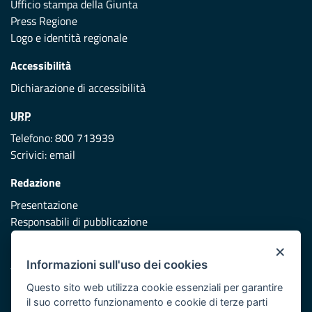
Ufficio stampa della Giunta
Press Regione
Logo e identità regionale
Accessibilità
Dichiarazione di accessibilità
URP
Telefono: 800 713939
Scrivici:
email
Redazione
Presentazione
Responsabili di pubblicazione
×
Protezione civile
Informazioni sull'uso dei cookies
Vai al sito di Protezione Civile Puglia
Questo sito web utilizza cookie essenziali per garantire
Iniziativa finanziata con risorse del POR Puglia 2014/2020 -
il suo corretto funzionamento e cookie di terze parti