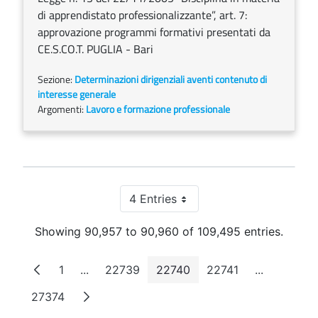
di apprendistato professionalizzante”, art. 7:
approvazione programmi formativi presentati da
CE.S.CO.T. PUGLIA - Bari
Sezione:
Determinazioni dirigenziali aventi contenuto di
interesse generale
Argomenti:
Lavoro e formazione professionale
4 Entries
Per Page
Showing 90,957 to 90,960 of 109,495 entries.
1
...
22739
22740
22741
...
Page
Intermediate Pages
Page
Page
Page
Intermedia
27374
Page