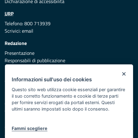
Dichiarazione di accessibilità
URP
Telefono: 800 713939
Scrivici:
email
Redazione
Presentazione
Responsabili di pubblicazione
×
Protezione civile
Informazioni sull'uso dei cookies
Vai al sito di Protezione Civile Puglia
Questo sito web utilizza cookie essenziali per garantire
Iniziativa finanziata con risorse del POR Puglia 2014/2020 -
il suo corretto funzionamento e cookie di terze parti
Asse XI
per fornire servizi erogati da portali esterni. Questi
ultimi saranno impostati solo dopo il consenso.
Note legali
Cookie e privacy
Fammi scegliere
Atti di notifica