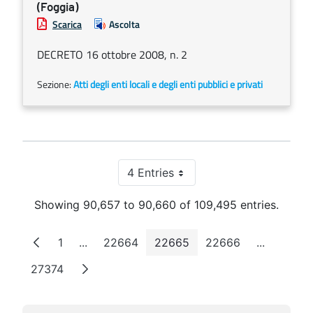
(Foggia)
Scarica
Ascolta
DECRETO 16 ottobre 2008, n. 2
Sezione:
Atti degli enti locali e degli enti pubblici e privati
4 Entries
Per Page
Showing 90,657 to 90,660 of 109,495 entries.
1
...
22664
22665
22666
...
Page
Intermediate Pages
Page
Page
Page
Intermedi
27374
Page