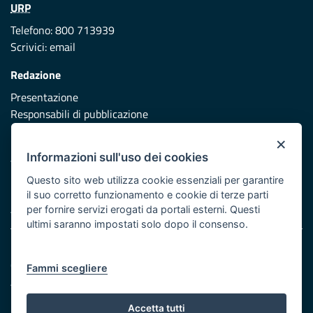
URP
Telefono: 800 713939
Scrivici:
email
Redazione
Presentazione
Responsabili di pubblicazione
×
Protezione civile
Informazioni sull'uso dei cookies
Vai al sito di Protezione Civile Puglia
Questo sito web utilizza cookie essenziali per garantire
Iniziativa finanziata con risorse del POR Puglia 2014/2020 -
il suo corretto funzionamento e cookie di terze parti
Asse XI
per fornire servizi erogati da portali esterni. Questi
ultimi saranno impostati solo dopo il consenso.
Note legali
Cookie e privacy
Fammi scegliere
Atti di notifica
Feed RSS
Accetta tutti