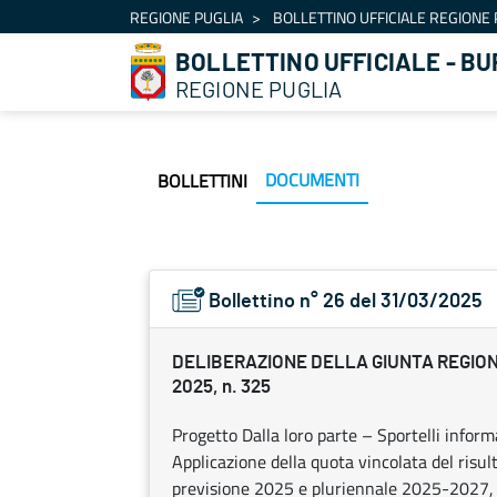
Navigation
REGIONE PUGLIA
BOLLETTINO UFFICIALE REGIONE 
Skip to Content
BOLLETTINO UFFICIALE - BU
REGIONE PUGLIA
DOCUMENTI
BOLLETTINI
Bollettino n° 26 del 31/03/2025
DELIBERAZIONE DELLA GIUNTA REGION
2025, n. 325
Progetto Dalla loro parte – Sportelli informat
Applicazione della quota vincolata del risul
previsione 2025 e pluriennale 2025-2027, a