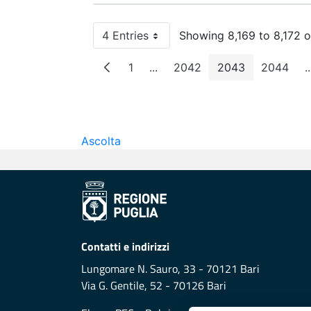
4 Entries
Showing 8,169 to 8,172 o
Per Page
1
...
2042
2043
2044
..
Page
Intermediate Pages
Page
Page
Page
Ascolta
Contatti e indirizzi
Lungomare N. Sauro, 33 - 70121 Bari
Via G. Gentile, 52 - 70126 Bari