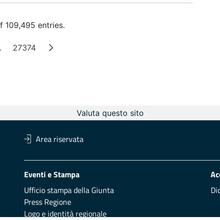
f 109,495 entries.
.
27374
Intermediate Pages
Page
Valuta questo sito
Area riservata
Eventi e Stampa
Ac
Ufficio stampa della Giunta
Di
Press Regione
Logo e identità regionale