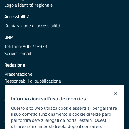
Logo e identità regionale
Accessibilità
Dichiarazione di accessibilità
URP
Telefono: 800 713939
Scrivici:
email
Redazione
Presentazione
Responsabili di pubblicazione
×
Protezione civile
Informazioni sull'uso dei cookies
Vai al sito di Protezione Civile Puglia
Questo sito web utilizza cookie essenziali per garantire
Iniziativa finanziata con risorse del POR Puglia 2014/2020 -
il suo corretto funzionamento e cookie di terze parti
Asse XI
per fornire servizi erogati da portali esterni. Questi
ultimi saranno impostati solo dopo il consenso.