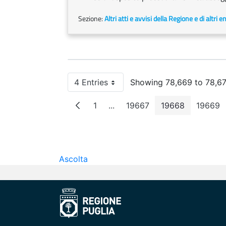
Sezione:
Altri atti e avvisi della Regione e di altri 
4 Entries
Showing 78,669 to 78,672
Per Page
1
...
19667
19668
19669
Page
Intermediate Pages
Page
Page
Pag
Ascolta