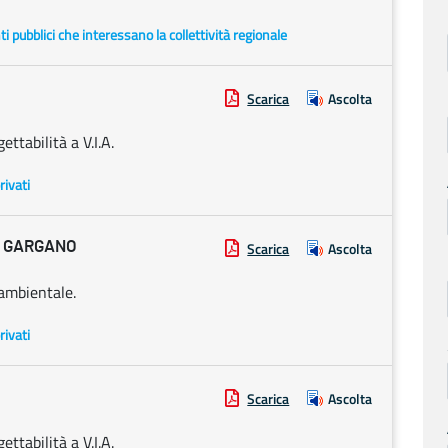
enti pubblici che interessano la collettività regionale
Scarica
Ascolta
ttabilità a V.I.A.
rivati
L GARGANO
Scarica
Ascolta
 ambientale.
rivati
Scarica
Ascolta
ttabilità a V.I.A.