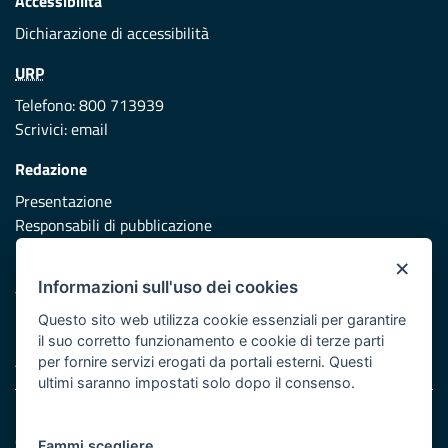
Accessibilità
Dichiarazione di accessibilità
URP
Telefono: 800 713939
Scrivici:
email
Redazione
Presentazione
Responsabili di pubblicazione
×
Protezione civile
Informazioni sull'uso dei cookies
Vai al sito di Protezione Civile Puglia
Questo sito web utilizza cookie essenziali per garantire
Iniziativa finanziata con risorse del POR Puglia 2014/2020 -
il suo corretto funzionamento e cookie di terze parti
Asse XI
per fornire servizi erogati da portali esterni. Questi
ultimi saranno impostati solo dopo il consenso.
Note legali
Cookie e privacy
Fammi scegliere