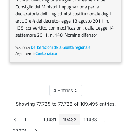
Consiglio dei Ministri. Impugnazione per la
declaratoria dell’illegittimità costituzionale degli
artt. 3 e 4 del decreto-legge 13 agosto 2011, n.
138, convertito, con modificazioni, dalla Legge 14
settembre 2011, n. 148. Nomina difensori.
Sezione:
Deliberazioni della Giunta regionale
Argomenti:
Contenzioso
4 Entries
Per Page
Showing 77,725 to 77,728 of 109,495 entries.
1
...
19431
19432
19433
...
Page
Intermediate Pages
Page
Page
Page
Intermedia
27374