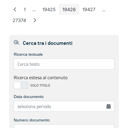
1
...
19425
19426
19427
...
Page
Intermediate Pages
Page
Page
Page
Intermedia
27374
Page
Cerca tra i documenti
Ricerca testuale
Ricerca estesa al contenuto
Data documento
Numero documento