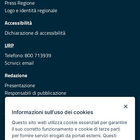
Press Regione
Logo e identità regionale
Accessibilità
Dichiarazione di accessibilità
URP
Telefono: 800 713939
Scrivici:
email
Redazione
Presentazione
Responsabili di pubblicazione
×
Protezione civile
Informazioni sull'uso dei cookies
Vai al sito di Protezione Civile Puglia
Questo sito web utilizza cookie essenziali per garantire
Iniziativa finanziata con risorse del POR Puglia 2014/2020 -
il suo corretto funzionamento e cookie di terze parti
Asse XI
per fornire servizi erogati da portali esterni. Questi