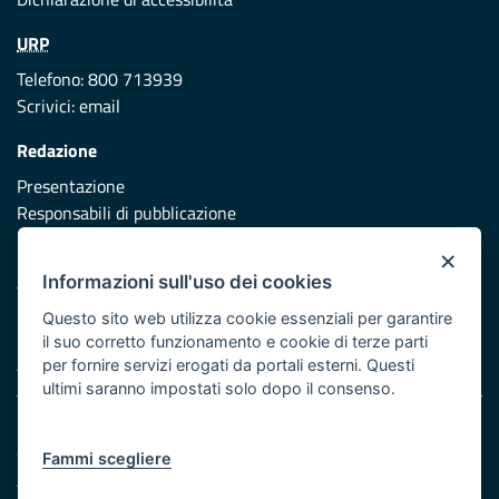
URP
Telefono: 800 713939
Scrivici:
email
Redazione
Presentazione
Responsabili di pubblicazione
×
Protezione civile
Informazioni sull'uso dei cookies
Vai al sito di Protezione Civile Puglia
Questo sito web utilizza cookie essenziali per garantire
Iniziativa finanziata con risorse del POR Puglia 2014/2020 -
il suo corretto funzionamento e cookie di terze parti
Asse XI
per fornire servizi erogati da portali esterni. Questi
ultimi saranno impostati solo dopo il consenso.
Note legali
Cookie e privacy
Fammi scegliere
Atti di notifica