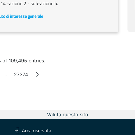
214 -azione 2 - sub-azione b.
uto di interesse generale
 of 109,495 entries.
...
27374
e
Intermediate Pages
Page
Valuta questo sito
Area riservata