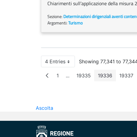
Chiarimenti sull’applicazione della misura 
Sezione:
Determinazioni dirigenziali aventi conten
Argomenti:
Turismo
4 Entries
Showing 77,341 to 77,344
Per Page
1
...
19335
19336
19337
Page
Intermediate Pages
Page
Page
Pag
Ascolta