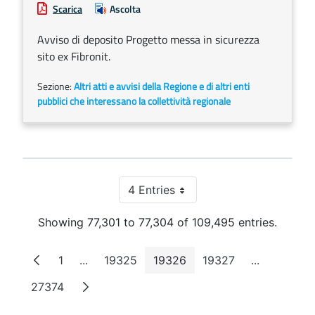
Scarica
Ascolta
Avviso di deposito Progetto messa in sicurezza
sito ex Fibronit.
Sezione:
Altri atti e avvisi della Regione e di altri enti
pubblici che interessano la collettività regionale
4 Entries
Per Page
Showing 77,301 to 77,304 of 109,495 entries.
1
...
19325
19326
19327
...
Page
Intermediate Pages
Page
Page
Page
Intermedia
27374
Page