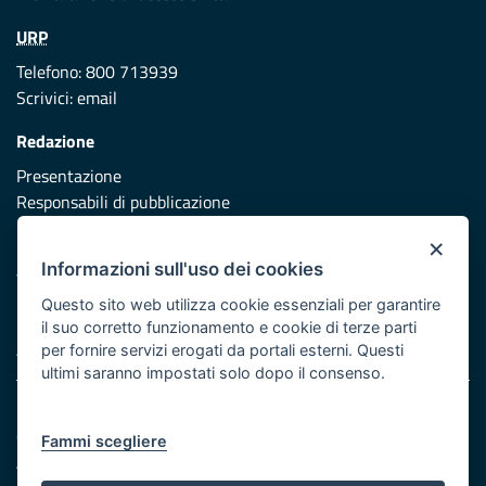
URP
Telefono: 800 713939
Scrivici:
email
Redazione
Presentazione
Responsabili di pubblicazione
×
Protezione civile
Informazioni sull'uso dei cookies
Vai al sito di Protezione Civile Puglia
Questo sito web utilizza cookie essenziali per garantire
Iniziativa finanziata con risorse del POR Puglia 2014/2020 -
il suo corretto funzionamento e cookie di terze parti
Asse XI
per fornire servizi erogati da portali esterni. Questi
ultimi saranno impostati solo dopo il consenso.
Note legali
Cookie e privacy
Fammi scegliere
Atti di notifica