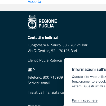
Ascolta
Contatti e indirizzi
Lungomare N. Sauro, 33 - 70121 Bari
Via G. Gentile, 52 - 70126 Bari
Elenco PEC
e
Rubrica
URP
Informazioni sull'
Telefono: 800 713939
Questo sito web utilizz
funzionamento e cookie 
Scrivici:
email
esterni. Questi ultimi
Iniziativa finanziata con risorse del POR Puglia
Fammi scegliere
Note legali
Cookie e privacy
Att