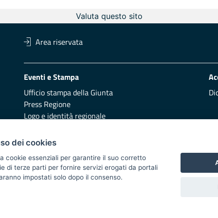
Valuta questo sito
Area riservata
Eventi e Stampa
Ac
Ufficio stampa della Giunta
Di
Press Regione
Logo e identità regionale
Redazione
Pr
uso dei cookies
Presentazione
Vai
a cookie essenziali per garantire il suo corretto
A
di terze parti per fornire servizi erogati da portali
Responsabili di pubblicazione
 saranno impostati solo dopo il consenso.
 2014/2020 - Asse XI
i di notifica
Feed RSS
Servizi Intranet