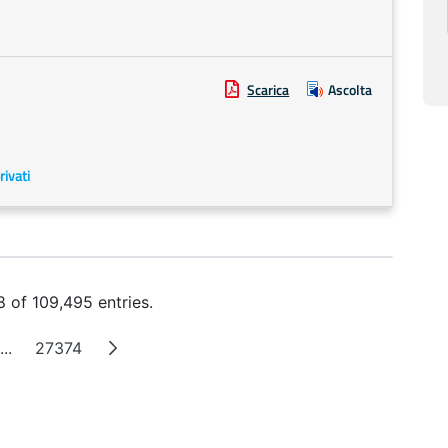
Scarica
Ascolta
rivati
 of 109,495 entries.
...
27374
Intermediate Pages
Page