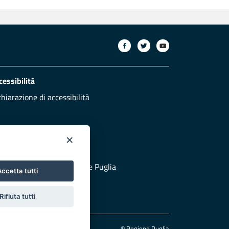
cessibilità
chiarazione di accessibilità
×
otezione civile
 al sito di Protezione Civile Puglia
ccetta tutti
Rifiuta tutti
© Regione Puglia