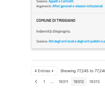
Sezione:
Appalti e Contratti
Argomenti:
Affari generali e relazioni istituzionali
COMUNE DI TRIGGIANO
Indennità d’esproprio.
Sezione:
Atti degli enti locali e degli enti pubblici e p
4 Entries
Showing 77,245 to 77,248
Per Page
1
...
19311
19312
19313
Page
Intermediate Pages
Page
Page
Page