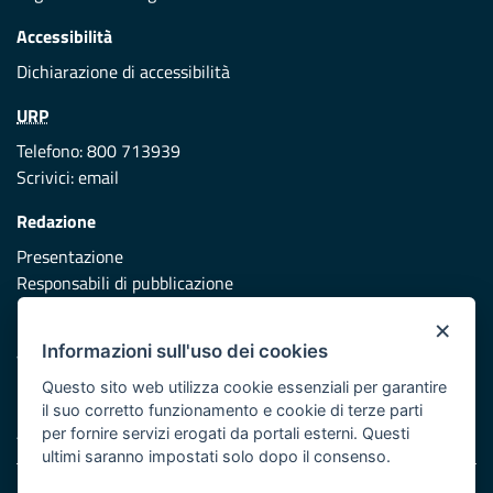
Accessibilità
Dichiarazione di accessibilità
URP
Telefono: 800 713939
Scrivici:
email
Redazione
Presentazione
Responsabili di pubblicazione
×
Protezione civile
Informazioni sull'uso dei cookies
Vai al sito di Protezione Civile Puglia
Questo sito web utilizza cookie essenziali per garantire
Iniziativa finanziata con risorse del POR Puglia 2014/2020 -
il suo corretto funzionamento e cookie di terze parti
Asse XI
per fornire servizi erogati da portali esterni. Questi
ultimi saranno impostati solo dopo il consenso.