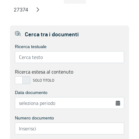
Page
Intermediate Pages
Page
Page
Page
Intermedia
27374
Page
Cerca tra i documenti
Ricerca testuale
Ricerca estesa al contenuto
Data documento
Numero documento