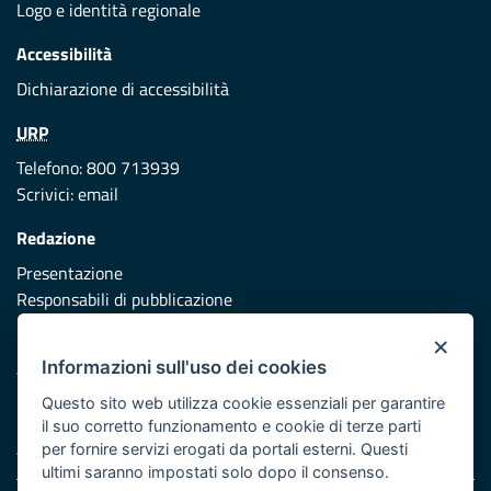
Logo e identità regionale
Accessibilità
Dichiarazione di accessibilità
URP
Telefono: 800 713939
Scrivici:
email
Redazione
Presentazione
Responsabili di pubblicazione
×
Protezione civile
Informazioni sull'uso dei cookies
Vai al sito di Protezione Civile Puglia
Questo sito web utilizza cookie essenziali per garantire
Iniziativa finanziata con risorse del POR Puglia 2014/2020 -
il suo corretto funzionamento e cookie di terze parti
Asse XI
per fornire servizi erogati da portali esterni. Questi
ultimi saranno impostati solo dopo il consenso.