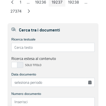
1
...
19236
19237
19238
...
Page
Intermediate Pages
Page
Page
Page
Intermedia
27374
Page
Cerca tra i documenti
Ricerca testuale
Ricerca estesa al contenuto
Data documento
Numero documento