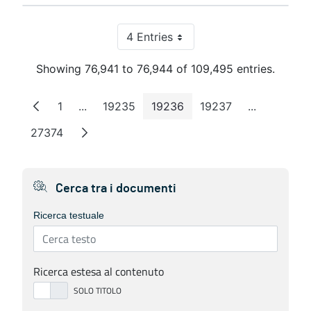
4 Entries
Per Page
Showing 76,941 to 76,944 of 109,495 entries.
1
...
19235
19236
19237
...
Page
Intermediate Pages
Page
Page
Page
Intermedia
27374
Page
Cerca tra i documenti
Ricerca testuale
Ricerca estesa al contenuto