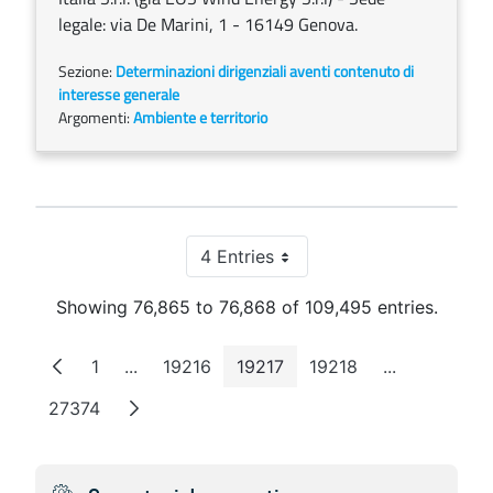
legale: via De Marini, 1 - 16149 Genova.
Sezione:
Determinazioni dirigenziali aventi contenuto di
interesse generale
Argomenti:
Ambiente e territorio
4 Entries
Per Page
Showing 76,865 to 76,868 of 109,495 entries.
1
...
19216
19217
19218
...
Page
Intermediate Pages
Page
Page
Page
Intermediat
27374
Page