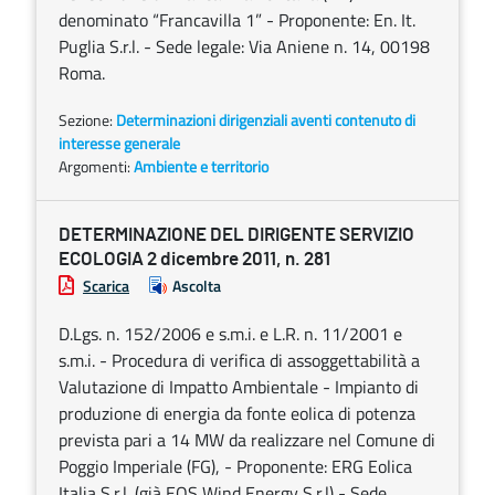
denominato “Francavilla 1” - Proponente: En. It.
Puglia S.r.l. - Sede legale: Via Aniene n. 14, 00198
Roma.
Sezione:
Determinazioni dirigenziali aventi contenuto di
interesse generale
Argomenti:
Ambiente e territorio
DETERMINAZIONE DEL DIRIGENTE SERVIZIO
ECOLOGIA 2 dicembre 2011, n. 281
Scarica
Ascolta
D.Lgs. n. 152/2006 e s.m.i. e L.R. n. 11/2001 e
s.m.i. - Procedura di verifica di assoggettabilità a
Valutazione di Impatto Ambientale - Impianto di
produzione di energia da fonte eolica di potenza
prevista pari a 14 MW da realizzare nel Comune di
Poggio Imperiale (FG), - Proponente: ERG Eolica
Italia S.r.l. (già EOS Wind Energy S.r.l) - Sede