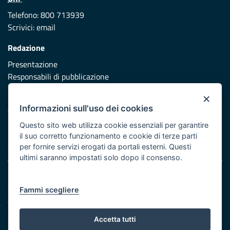
Telefono: 800 713939
Scrivici:
email
Redazione
Presentazione
Responsabili di pubblicazione
×
Protezione civile
Informazioni sull'uso dei cookies
Vai al sito di Protezione Civile Puglia
Questo sito web utilizza cookie essenziali per garantire
Iniziativa finanziata con risorse del POR Puglia 2014/2020 -
il suo corretto funzionamento e cookie di terze parti
Asse XI
per fornire servizi erogati da portali esterni. Questi
ultimi saranno impostati solo dopo il consenso.
Note legali
Cookie e privacy
Fammi scegliere
Atti di notifica
Feed RSS
Accetta tutti
Servizi Intranet