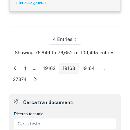
interesse generale
4 Entries
Per Page
Showing 76,649 to 76,652 of 109,495 entries.
1
...
19162
19163
19164
...
Page
Intermediate Pages
Page
Page
Page
Intermediat
27374
Page
Cerca tra i documenti
Ricerca testuale