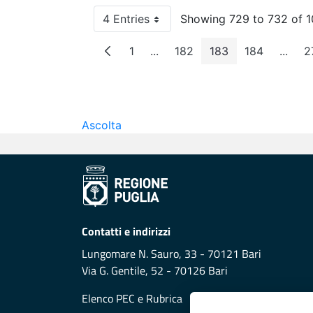
4 Entries
Showing 729 to 732 of 1
Per Page
1
...
182
183
184
...
2
Page
Intermediate Pages
Page
Page
Page
Inter
Ascolta
Contatti e indirizzi
Lungomare N. Sauro, 33 - 70121 Bari
Via G. Gentile, 52 - 70126 Bari
Elenco PEC
e
Rubrica