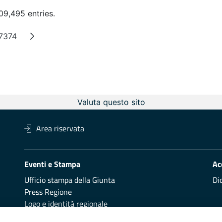
09,495 entries.
7374
mediate Pages
Page
Valuta questo sito
Area riservata
Eventi e Stampa
Ac
Ufficio stampa della Giunta
Di
Press Regione
Logo e identità regionale