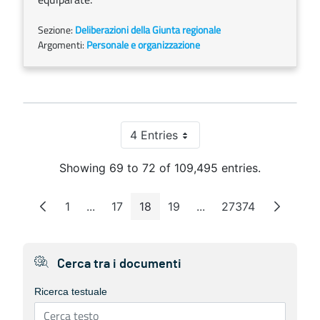
Sezione:
Deliberazioni della Giunta regionale
Argomenti:
Personale e organizzazione
4 Entries
Per Page
Showing 69 to 72 of 109,495 entries.
1
...
17
18
19
...
27374
Page
Intermediate Pages
Page
Page
Page
Intermediate Pages
Page
Cerca tra i documenti
Ricerca testuale