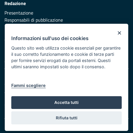
Redazione
Presentazione
Responsabili di pubblicazione
×
Protezione civile
Informazioni sull'uso dei cookies
Vai al sito di Protezione Civile Puglia
Questo sito web utilizza cookie essenziali per garantire
Iniziativa finanziata con risorse del POR Puglia 2014/2020 -
il suo corretto funzionamento e cookie di terze parti
Asse XI
per fornire servizi erogati da portali esterni. Questi
ultimi saranno impostati solo dopo il consenso.
Note legali
Cookie e privacy
Fammi scegliere
Atti di notifica
Feed RSS
Accetta tutti
Servizi Intranet
Rifiuta tutti
© Regione Puglia