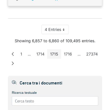
4 Entries
Per Page
Showing 6,857 to 6,860 of 109,495 entries.
1
...
1714
1715
1716
...
27374
Page
Intermediate Pages
Page
Page
Page
Intermediate Pa
Page
Cerca tra i documenti
Ricerca testuale