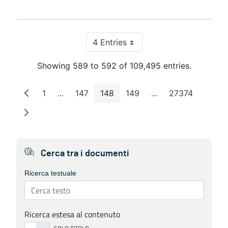
4 Entries
Per Page
Showing 589 to 592 of 109,495 entries.
1
...
147
148
149
...
27374
Page
Intermediate Pages
Page
Page
Page
Intermediate Pages
Page
Cerca tra i documenti
Ricerca testuale
Ricerca estesa al contenuto