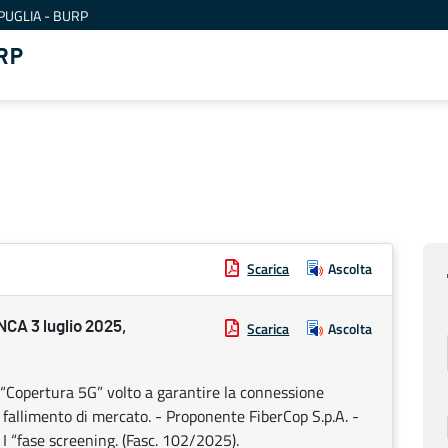
PUGLIA - BURP
RP
Scarica
Ascolta
A 3 luglio 2025,
Scarica
Ascolta
 “Copertura 5G” volto a garantire la connessione
 fallimento di mercato. - Proponente FiberCop S.p.A. -
 I “fase screening. (Fasc. 102/2025).