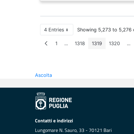
4 Entries
Showing 5,273 to 5,276 o
Per Page
1
...
1318
1319
1320
...
Page
Intermediate Pages
Page
Page
Page
In
Ascolta
Contatti e indirizzi
Lungomare N. Sauro, 33 - 70121 Bari