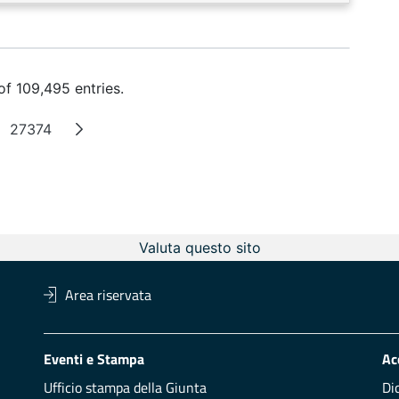
f 109,495 entries.
27374
termediate Pages
Page
Valuta questo sito
Area riservata
Eventi e Stampa
Ac
Ufficio stampa della Giunta
Di