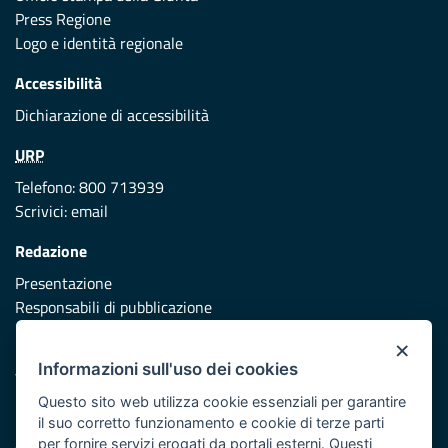
Press Regione
Logo e identità regionale
Accessibilità
Dichiarazione di accessibilità
URP
Telefono: 800 713939
Scrivici:
email
Redazione
Presentazione
Responsabili di pubblicazione
×
Protezione civile
Informazioni sull'uso dei cookies
Vai al sito di Protezione Civile Puglia
Questo sito web utilizza cookie essenziali per garantire
Iniziativa finanziata con risorse del POR Puglia 2014/2020 -
il suo corretto funzionamento e cookie di terze parti
Asse XI
per fornire servizi erogati da portali esterni. Questi