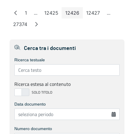
1
...
12425
12426
12427
...
Page
Intermediate Pages
Page
Page
Page
Intermedia
27374
Page
Cerca tra i documenti
Ricerca testuale
Ricerca estesa al contenuto
Data documento
Numero documento