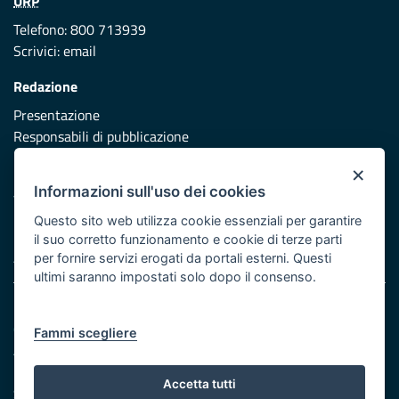
URP
Telefono: 800 713939
Scrivici:
email
Redazione
Presentazione
Responsabili di pubblicazione
×
Protezione civile
Informazioni sull'uso dei cookies
Vai al sito di Protezione Civile Puglia
Questo sito web utilizza cookie essenziali per garantire
Iniziativa finanziata con risorse del POR Puglia 2014/2020 -
il suo corretto funzionamento e cookie di terze parti
Asse XI
per fornire servizi erogati da portali esterni. Questi
ultimi saranno impostati solo dopo il consenso.
Note legali
Cookie e privacy
Fammi scegliere
Atti di notifica
Feed RSS
Accetta tutti
Servizi Intranet