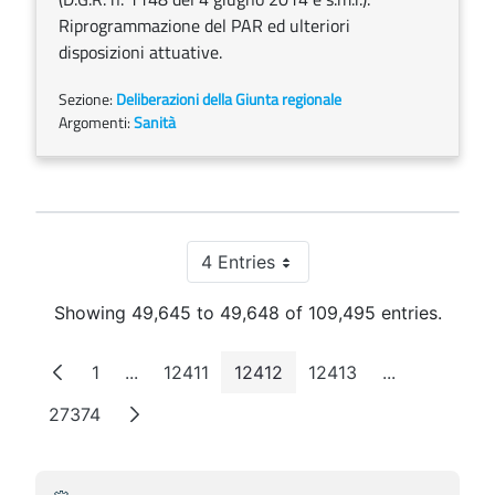
Riprogrammazione del PAR ed ulteriori
disposizioni attuative.
Sezione:
Deliberazioni della Giunta regionale
Argomenti:
Sanità
4 Entries
Per Page
Showing 49,645 to 49,648 of 109,495 entries.
1
...
12411
12412
12413
...
Page
Intermediate Pages
Page
Page
Page
Intermediate
27374
Page