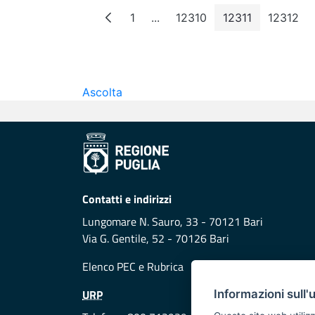
1
...
12310
12311
12312
Page
Intermediate Pages
Page
Page
Page
Ascolta
Contatti e indirizzi
Lungomare N. Sauro, 33 - 70121 Bari
Via G. Gentile, 52 - 70126 Bari
Elenco PEC
e
Rubrica
URP
Informazioni sull'