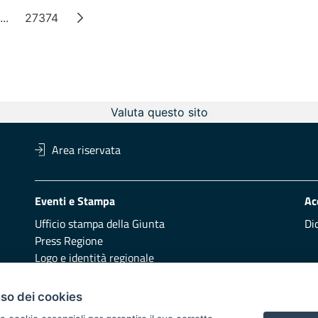
...
27374
Intermediate Pages
Page
Valuta questo sito
Area riservata
Eventi e Stampa
Ac
Ufficio stampa della Giunta
Di
Press Regione
Logo e identità regionale
Redazione
Pr
uso dei cookies