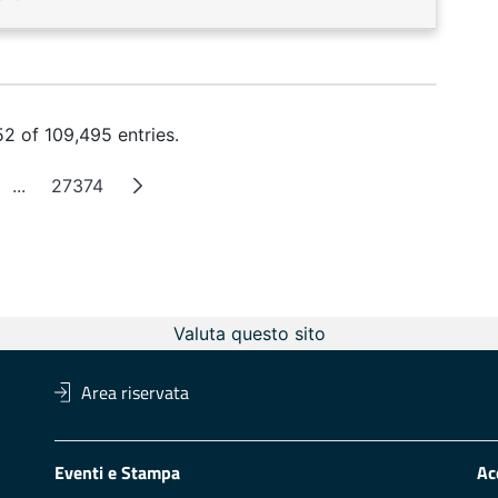
2 of 109,495 entries.
...
27374
e
Intermediate Pages
Page
Valuta questo sito
Area riservata
Eventi e Stampa
Ac