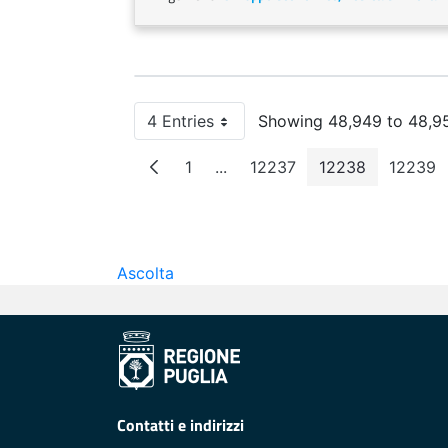
4 Entries
Showing 48,949 to 48,95
Per Page
1
...
12237
12238
12239
Page
Intermediate Pages
Page
Page
Pag
Ascolta
Contatti e indirizzi