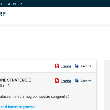
PUGLIA - BURP
RP
Scarica
Ascolta
ONE STRATEGIE E
Scarica
Ascolta
 n. 4
Talassemie ed Emoglobinopatie congenite”.
uto di interesse generale