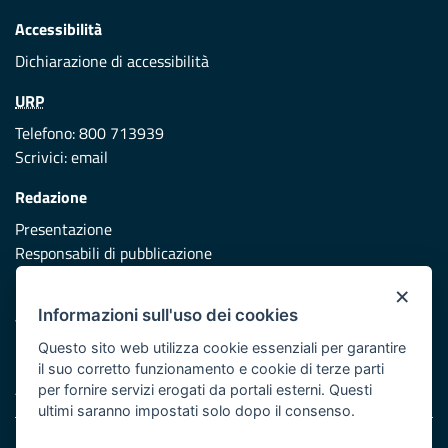
Accessibilità
Dichiarazione di accessibilità
URP
Telefono: 800 713939
Scrivici:
email
Redazione
Presentazione
Responsabili di pubblicazione
×
Protezione civile
Informazioni sull'uso dei cookies
Vai al sito di Protezione Civile Puglia
Questo sito web utilizza cookie essenziali per garantire
Iniziativa finanziata con risorse del POR Puglia 2014/2020 -
il suo corretto funzionamento e cookie di terze parti
Asse XI
per fornire servizi erogati da portali esterni. Questi
ultimi saranno impostati solo dopo il consenso.
Note legali