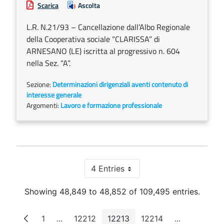
Scarica
Ascolta
L.R. N.21/93 – Cancellazione dall’Albo Regionale
della Cooperativa sociale “CLARISSA” di
ARNESANO (LE) iscritta al progressivo n. 604
nella Sez. “A”.
Sezione:
Determinazioni dirigenziali aventi contenuto di
interesse generale
Argomenti:
Lavoro e formazione professionale
4 Entries
Per Page
Showing 48,849 to 48,852 of 109,495 entries.
1
...
12212
12213
12214
...
Page
Intermediate Pages
Page
Page
Page
Intermediat