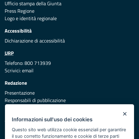
Ufficio stampa della Giunta
Press Regione
Logo e identità regionale
Accessibilità
Dichiarazione di accessibilità
URP
Telefono: 800 713939
Scrivici:
email
Redazione
Presentazione
Responsabili di pubblicazione
×
Protezione civile
Informazioni sull'uso dei cookies
Vai al sito di Protezione Civile Puglia
Questo sito web utilizza cookie essenziali per garantire
Iniziativa finanziata con risorse del POR Puglia 2014/2020 -
il suo corretto funzionamento e cookie di terze parti