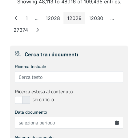
Showing 48,113 to 48,116 of 109,495 entries.
1
...
12028
12029
12030
...
Page
Intermediate Pages
Page
Page
Page
Intermedia
27374
Page
Cerca tra i documenti
Ricerca testuale
Ricerca estesa al contenuto
Data documento
Numero documento