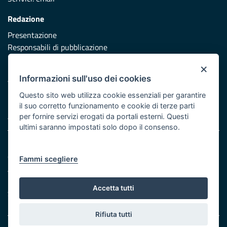
Redazione
Presentazione
Responsabili di pubblicazione
×
Protezione civile
Informazioni sull'uso dei cookies
Vai al sito di Protezione Civile Puglia
Questo sito web utilizza cookie essenziali per garantire
Iniziativa finanziata con risorse del POR Puglia 2014/2020 -
il suo corretto funzionamento e cookie di terze parti
Asse XI
per fornire servizi erogati da portali esterni. Questi
ultimi saranno impostati solo dopo il consenso.
Note legali
Cookie e privacy
Fammi scegliere
Atti di notifica
Feed RSS
Accetta tutti
Servizi Intranet
Rifiuta tutti