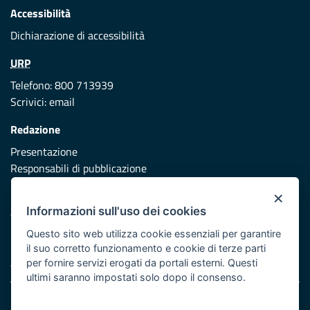
Accessibilità
Dichiarazione di accessibilità
URP
Telefono: 800 713939
Scrivici:
email
Redazione
Presentazione
Responsabili di pubblicazione
×
Protezione civile
Informazioni sull'uso dei cookies
Vai al sito di Protezione Civile Puglia
Questo sito web utilizza cookie essenziali per garantire
Iniziativa finanziata con risorse del POR Puglia 2014/2020 -
il suo corretto funzionamento e cookie di terze parti
Asse XI
per fornire servizi erogati da portali esterni. Questi
ultimi saranno impostati solo dopo il consenso.
Note legali