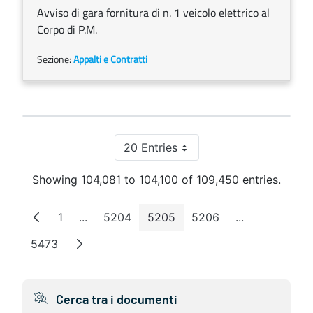
Avviso di gara fornitura di n. 1 veicolo elettrico al
Corpo di P.M.
Sezione:
Appalti e Contratti
20 Entries
Per Page
Showing 104,081 to 104,100 of 109,450 entries.
1
...
5204
5205
5206
...
Page
Intermediate Pages
Page
Page
Page
Intermediate 
5473
Page
Cerca tra i documenti