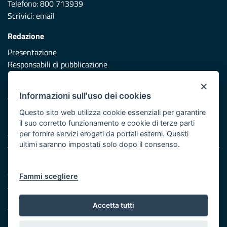
Telefono: 800 713939
Scrivici:
email
Redazione
Presentazione
Responsabili di pubblicazione
×
Protezione civile
Informazioni sull'uso dei cookies
Vai al sito di Protezione Civile Puglia
Questo sito web utilizza cookie essenziali per garantire
Iniziativa finanziata con risorse del POR Puglia 2014/2020 -
il suo corretto funzionamento e cookie di terze parti
Asse XI
per fornire servizi erogati da portali esterni. Questi
ultimi saranno impostati solo dopo il consenso.
Note legali
Cookie e privacy
Fammi scegliere
Atti di notifica
Feed RSS
Accetta tutti
Servizi Intranet