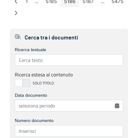
1
...
5185
5186
5187
...
5475
Page
Intermediate Pages
Page
Page
Page
Intermediate P
Page
Cerca tra i documenti
Ricerca testuale
Ricerca estesa al contenuto
Data documento
Numero documento