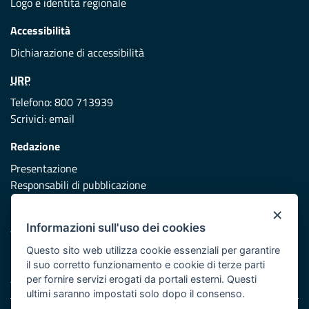
Logo e identità regionale
Accessibilità
Dichiarazione di accessibilità
URP
Telefono: 800 713939
Scrivici:
email
Redazione
Presentazione
Responsabili di pubblicazione
×
Protezione civile
Informazioni sull'uso dei cookies
Vai al sito di Protezione Civile Puglia
Questo sito web utilizza cookie essenziali per garantire
Iniziativa finanziata con risorse del POR Puglia 2014/2020 -
il suo corretto funzionamento e cookie di terze parti
Asse XI
per fornire servizi erogati da portali esterni. Questi
ultimi saranno impostati solo dopo il consenso.