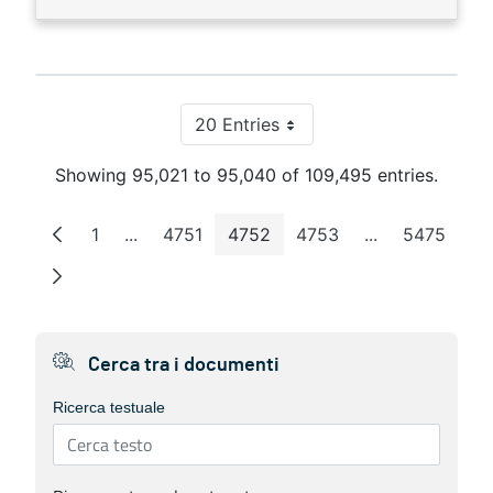
20 Entries
Per Page
Showing 95,021 to 95,040 of 109,495 entries.
1
...
4751
4752
4753
...
5475
Page
Intermediate Pages
Page
Page
Page
Intermediate 
Page
Cerca tra i documenti
Ricerca testuale