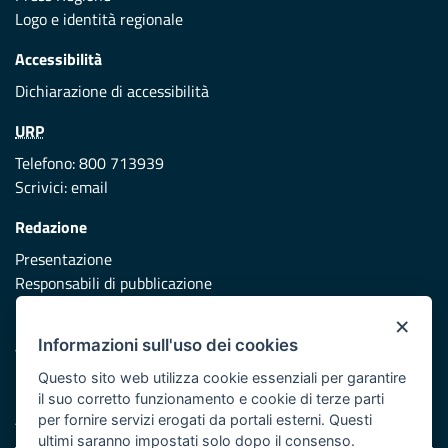
Logo e identità regionale
Accessibilità
Dichiarazione di accessibilità
URP
Telefono: 800 713939
Scrivici:
email
Redazione
Presentazione
Responsabili di pubblicazione
×
Protezione civile
Informazioni sull'uso dei cookies
Vai al sito di Protezione Civile Puglia
Questo sito web utilizza cookie essenziali per garantire
Iniziativa finanziata con risorse del POR Puglia 2014/2020 -
il suo corretto funzionamento e cookie di terze parti
Asse XI
per fornire servizi erogati da portali esterni. Questi
ultimi saranno impostati solo dopo il consenso.