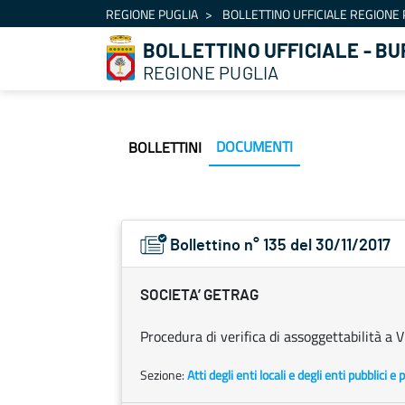
Navigation
REGIONE PUGLIA
BOLLETTINO UFFICIALE REGIONE 
Skip to Content
BOLLETTINO UFFICIALE - BU
REGIONE PUGLIA
DOCUMENTI
BOLLETTINI
Bollettino n° 135 del 30/11/2017
SOCIETA’ GETRAG
Procedura di verifica di assoggettabilità a V
Sezione:
Atti degli enti locali e degli enti pubblici e p