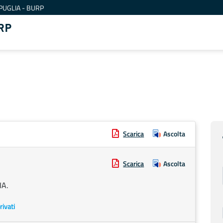
PUGLIA - BURP
RP
Scarica
Ascolta
Scarica
Ascolta
IA.
rivati